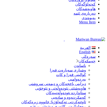
کەتەلۆگەکان
هاوبەشەکان
دەربارەی ئێمە
پەیوەندی
Menu Item
العربية
English
سەرەكی
چەمکەکان
ناساندن
وشیاری سه‌باره‌ت فه‌زا
کوالیتی فه‌زا و کات
بەردەوامیی
دیزاینی باخچه‌كان و دیمەنی سروشتی
هاوبەشێتی نێودەوڵەتی و نێوخۆیی
ستانداردە نێودەوڵەتییەکان
كه‌مكردنه‌وه‌ و سادەیی
ئاوێته‌كردنی تەکنەلۆژیا: خانووه‌ زیرەکەکان
ڕەچاوکردنی کلتوری و شوێنی پڕۆژە