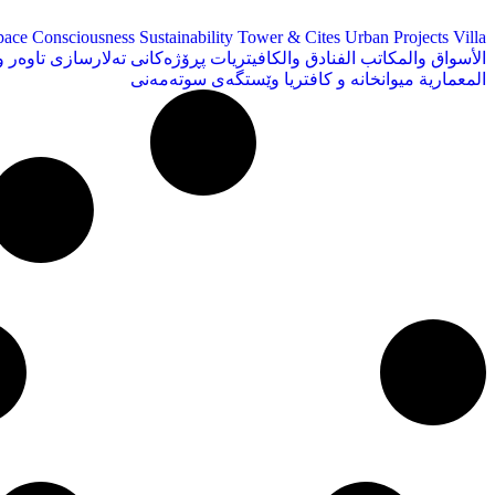
pace Consciousness
Sustainability
Tower & Cites
Urban Projects
Villa
الأسواق والمكاتب
الفنادق والكافيتريات
پڕۆژەکانی تەلارسازی
تاوەر 
المعمارية
میوانخانە و کافتریا
وێستگەی سوتەمەنی