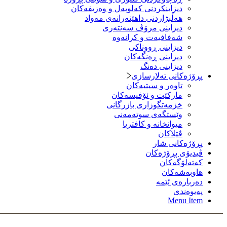
دیزاینكردنی كه‌لوپه‌ل و وه‌زیفه‌كان
هەڵبژاردنی داهێنەرانەی مه‌واد
دیزاینی مرۆڤ سه‌نته‌ری
شەفافیەت و کرانه‌وه‌
دیزاینی ڕووناکی
دیزاینی ڕەنگەکان
دیزاینی دەنگ
پڕۆژەکانی تەلارسازی
تاوەر و سیتیەکان
مارکێت و ئۆفیسەکان
خزمەتگوزاری بازرگانی
وێستگەی سوتەمەنی
میوانخانە و کافتریا
ڤێلاکان
پڕۆژەکانی شار
ڤیدیۆی پڕۆژەکان
کەتەلۆگەکان
هاوبەشەکان
دەربارەی ئێمە
پەیوەندی
Menu Item