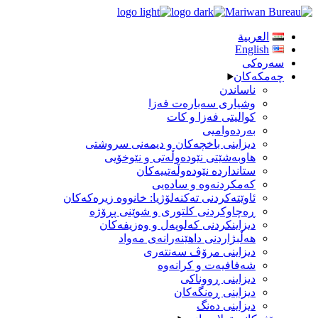
العربية
English
سەرەكی
چەمکەکان
ناساندن
وشیاری سه‌باره‌ت فه‌زا
کوالیتی فه‌زا و کات
بەردەوامیی
دیزاینی باخچه‌كان و دیمەنی سروشتی
هاوبەشێتی نێودەوڵەتی و نێوخۆیی
ستانداردە نێودەوڵەتییەکان
كه‌مكردنه‌وه‌ و سادەیی
ئاوێته‌كردنی تەکنەلۆژیا: خانووه‌ زیرەکەکان
ڕەچاوکردنی کلتوری و شوێنی پڕۆژە
دیزاینكردنی كه‌لوپه‌ل و وه‌زیفه‌كان
هەڵبژاردنی داهێنەرانەی مه‌واد
دیزاینی مرۆڤ سه‌نته‌ری
شەفافیەت و کرانه‌وه‌
دیزاینی ڕووناکی
دیزاینی ڕەنگەکان
دیزاینی دەنگ