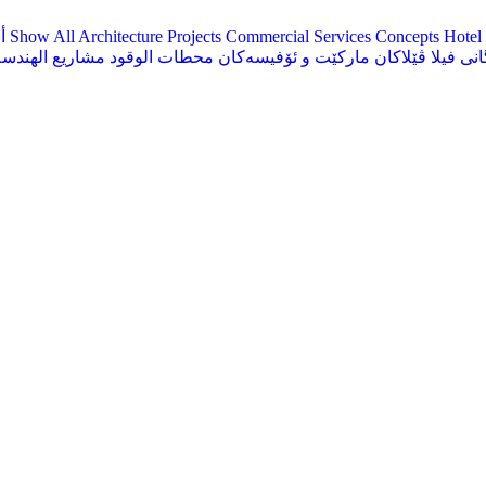
Hotel 
Concepts
Commercial Services
Architecture Projects
Show All
أ
انی
فيلا
ڤێلاکان
مارکێت و ئۆفیسەکان
محطات الوقود
مشاريع الهندسة