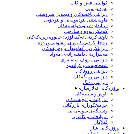
کوالیتی فه‌زا و کات
بەردەوامیی
دیزاینی باخچه‌كان و دیمەنی سروشتی
هاوبەشێتی نێودەوڵەتی و نێوخۆیی
ستانداردە نێودەوڵەتییەکان
كه‌مكردنه‌وه‌ و سادەیی
ئاوێته‌كردنی تەکنەلۆژیا: خانووه‌ زیرەکەکان
ڕەچاوکردنی کلتوری و شوێنی پڕۆژە
دیزاینكردنی كه‌لوپه‌ل و وه‌زیفه‌كان
هەڵبژاردنی داهێنەرانەی مه‌واد
دیزاینی مرۆڤ سه‌نته‌ری
شەفافیەت و کرانه‌وه‌
دیزاینی ڕووناکی
دیزاینی ڕەنگەکان
دیزاینی دەنگ
پڕۆژەکانی تەلارسازی
تاوەر و سیتیەکان
مارکێت و ئۆفیسەکان
خزمەتگوزاری بازرگانی
وێستگەی سوتەمەنی
میوانخانە و کافتریا
ڤێلاکان
پڕۆژەکانی شار
ڤیدیۆی پڕۆژەکان