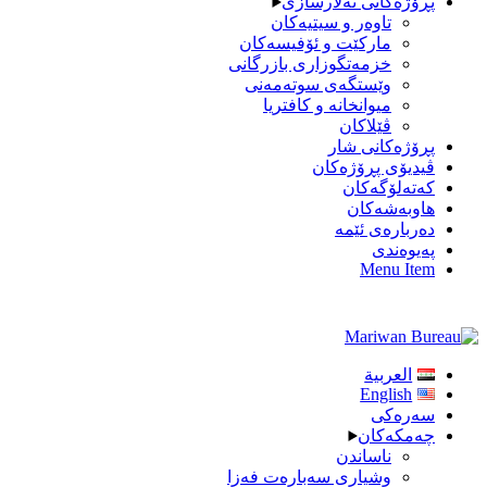
پڕۆژەکانی تەلارسازی
تاوەر و سیتیەکان
مارکێت و ئۆفیسەکان
خزمەتگوزاری بازرگانی
وێستگەی سوتەمەنی
میوانخانە و کافتریا
ڤێلاکان
پڕۆژەکانی شار
ڤیدیۆی پڕۆژەکان
کەتەلۆگەکان
هاوبەشەکان
دەربارەی ئێمە
پەیوەندی
Menu Item
العربية
English
سەرەكی
چەمکەکان
ناساندن
وشیاری سه‌باره‌ت فه‌زا