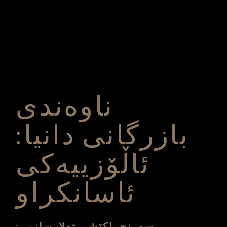
ناوه‌ندی
بازرگانی دانیا:
ئاڵۆزییه‌كی
ئاسانكراو