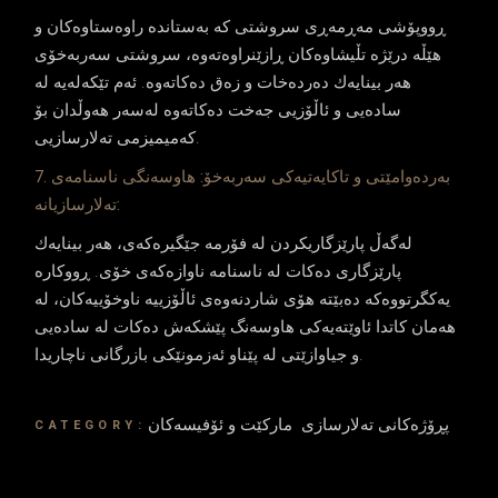
ڕووپۆشی مه‌ڕمه‌ڕی سروشتی كه‌ به‌ستانده‌ راوه‌ستاوه‌كان و
هێڵه‌ درێژه‌ تڵیشاوه‌كان ڕازێنراوه‌ته‌وه‌، سروشتی سه‌ربه‌خۆی
هه‌ر بینایه‌ك ده‌رده‌خات و زه‌ق ده‌كاته‌وه‌. ئه‌م تێكه‌له‌یه‌ له‌
ساده‌یی و ئاڵۆزیی جه‌خت ده‌كاته‌وه‌ له‌سه‌ر هه‌وڵدان بۆ
كه‌میمیزمی ته‌لارسازیی.
7. به‌رده‌وامێتی و تاكایه‌تیه‌كی سه‌ربه‌خۆ: هاوسه‌نگی ناسنامه‌ی
ته‌لارسازیانه‌:
له‌گه‌ڵ پارێزگاریكردن له‌ فۆرمه‌ جێگیره‌كه‌ی، هه‌ر بینایه‌ك
پارێزگاری ده‌كات له‌ ناسنامه‌ ناوازه‌كه‌ی خۆی. ڕووكاره‌
یه‌كگرتووه‌كه‌ ده‌بێته‌ هۆی شاردنه‌وه‌ی ئاڵۆزییه‌ ناوخۆییه‌كان، له‌
هه‌مان كاتدا ئاوێته‌یه‌كی هاوسه‌نگ پێشكه‌ش ده‌كات له‌ ساده‌یی
و جیاوازێتی له‌ پێناو ئه‌زمونێكی بازرگانی ناچاریدا.
پڕۆژەکانی تەلارسازی
مارکێت و ئۆفیسەکان
CATEGORY: