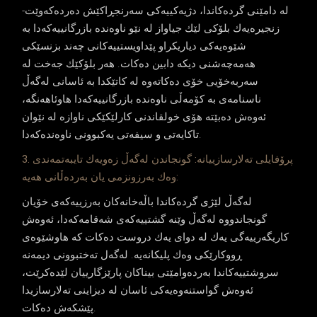
له‌ دامێنی گرده‌كاندا، دژیه‌كییه‌كی سه‌رنجڕاكێش ده‌رده‌كه‌وێت-
زنجیره‌یه‌ك بلۆكی لێك جیاواز له‌ نێو ناوه‌نده‌ بازرگانییه‌كه‌دا به‌
شێوه‌یه‌كی دیاریكراو پێداویستییه‌كانی چه‌ند بزنسێكی
هه‌مه‌چه‌شنی دیكه‌ دابین ده‌كات. هه‌ر بلۆكێك جه‌خت له‌
سه‌ربه‌خۆیی خۆی ده‌كاته‌وه‌ له‌ كاتێكدا به‌ ئاسانی له‌گه‌ڵ
ناسنامه‌ی به‌ كۆمه‌ڵی ناوه‌نده‌ بازرگانییه‌كه‌دا هاوئاهه‌نگه‌،
ئه‌وه‌ش ده‌بێته‌ هۆی خولقاندنی كارلێكێكی ناوازه‌ له‌ نێوان
تاكایه‌تی و سیفه‌تی یه‌كبوونی ناوه‌نده‌كه‌دا.
3. پرۆفایلی ته‌لارسازییانه‌: گونجاندن له‌گه‌ڵ زه‌ویه‌ك تایبه‌تمه‌ندی
وه‌ك به‌رزونزمی یان به‌رده‌ڵانی هه‌یه‌:
له‌گه‌ڵ لێژی گرده‌كاندا باڵه‌خانه‌كان به‌رزییه‌كه‌ی خۆیان
گونجاندووه‌ له‌گه‌ڵ وێنه‌ گشتییه‌كه‌ی شه‌قامه‌كه‌دا، ئه‌وه‌ش
كاریگه‌رییه‌گی یه‌ك له‌ دوای یه‌ك دروست ده‌كات كه‌ هاوشێوه‌ی
ڕووكارێكی وه‌ك پلیكانه‌یه‌. له‌گه‌ل ته‌ختبوونی دیمه‌نه‌
سروشتییه‌كاندا به‌رده‌وامێتی بیناكان پارێزگارییان لێده‌كرێت،
ئه‌وه‌ش گواستنه‌وه‌یه‌كی ئاسان له‌ دیزاینی ته‌لارسازیدا
پێشكه‌ش ده‌كات.