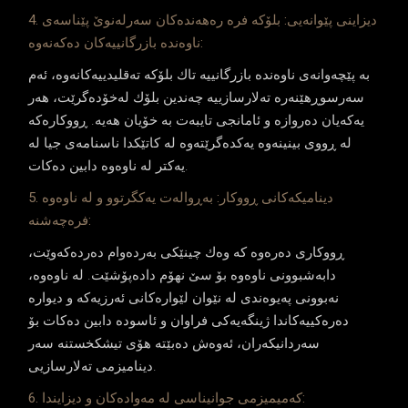
4. دیزاینی پێوانه‌یی: بلۆكه‌ فره‌ ره‌هه‌نده‌كان سه‌رله‌نوێ پێناسه‌ی
ناوه‌نده‌ بازرگانییه‌كان ده‌كه‌نه‌وه‌:
به‌ پێچه‌وانه‌ی ناوه‌نده‌ بازرگانییه‌ تاك بلۆكه‌ ته‌قلیدییه‌كانه‌وه‌، ئه‌م
سه‌رسوڕهێنه‌ره‌ ته‌لارسازییه‌ چه‌ندین بلۆك له‌خۆده‌گرێت، هه‌ر
یه‌كه‌یان ده‌روازه‌ و ئامانجی تایبه‌ت به‌ خۆیان هه‌یه‌. ڕووكاره‌كه‌
له‌ ڕووی بینینه‌وه‌ یه‌كده‌گرێته‌وه‌ له‌ كاتێكدا ناسنامه‌ی جیا له‌
یه‌كتر له‌ ناوه‌وه‌ دابین ده‌كات.
5. دینامیكه‌كانی ڕووكار: به‌ڕواله‌ت یه‌كگرتوو و له‌ ناوه‌وه‌
فره‌چه‌شنه‌:
ڕووكاری ده‌ره‌وه‌ كه‌ وه‌ك چینێكی به‌رده‌وام ده‌رده‌كه‌وێت،
دابه‌شبوونی ناوه‌وه‌ بۆ سێ نهۆم داده‌پۆشێت. له‌ ناوه‌وه‌،
نه‌بوونی پەیوه‌ندی له‌ نێوان لێواره‌كانی ئه‌رزیه‌كه‌ و دیواره‌
ده‌ره‌كییه‌كاندا ژینگه‌یه‌كی فراوان و ئاسوده‌ دابین ده‌كات بۆ
سه‌ردانیكه‌ران، ئه‌وه‌ش ده‌بێته‌ هۆی تیشكخستنه‌ سه‌ر
دینامیزمی ته‌لارسازیی.
6. كه‌میمیزمی جوانیناسی له‌ مه‌واده‌كان و دیزایندا: