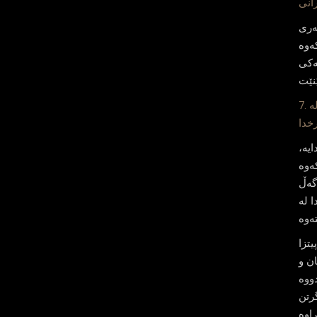
ه‌ری
‌وه‌
ه‌كی
7. ده‌رككردن به‌لایه‌نه‌ ژیارییه‌كان: چاندنی نه‌ریت له‌
یه‌،
‌وه‌
گه‌ڵ
 له‌
یتزا
ان و
ووه‌
گرتن