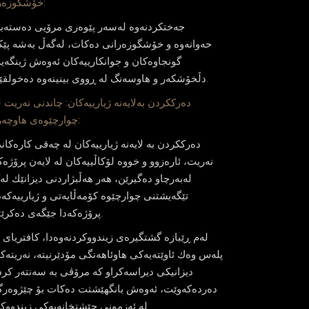
خۆشگوزه‌رانی:
جه‌ختكردنه‌وه‌ له‌سه‌ر پێوه‌ری مرۆیی ده‌سته‌ب
حه‌وانه‌وه‌ و خۆشگوزه‌رانی ده‌كات، له‌گه‌ڵ به‌شه‌ پێكه
گونجاوه‌كان و جوانكارییه‌كان ئه‌وه‌ش ژینگه‌ی
دڵخۆشكه‌ر و هاوسه‌نگ له‌ ڕووی بینینه‌وه‌ ده‌خولقێنێت.
چوارچێوه‌ی هاوچه‌رخدا:
ده‌رككردن به‌‌ لایه‌نه‌ ژیارییه‌كان له‌ چه‌قی كاره‌كاندا
نه‌ریت، ئاره‌زوو و خووه‌ لۆكاڵییه‌كان له‌ لایه‌ن پرۆژه‌كه
له‌به‌رچاو ده‌گیرێن، هه‌ر هه‌ڵبژاردنی دیزانێك له‌
تێگه‌یشتنی چوارچێوه‌ كۆمه‌ڵایه‌تی و ژیارییه‌كه‌دا
پرۆژه‌كه‌دا جێگه‌ی ده‌كرێته‌وه‌.
له‌م ڕێبازه‌ گشتگیره‌ی زیندووكردنه‌وه‌دا، كافتریای پ
پله‌س وه‌ك ئاوێته‌یه‌كی هاوئاهه‌نگی مۆدێرنیته‌، نه‌ریته‌ك
دیزانیكی دیراسه‌كراو كه‌ مرۆڤی به‌ سه‌نته‌ر كرد
ده‌رده‌كه‌وێت، ئه‌وه‌ش بانگهێشتت ده‌كات بۆ چێژوه‌ر
له‌ ئه‌زمونی چێشتخانه‌یه‌كی زیندووكراوه‌.