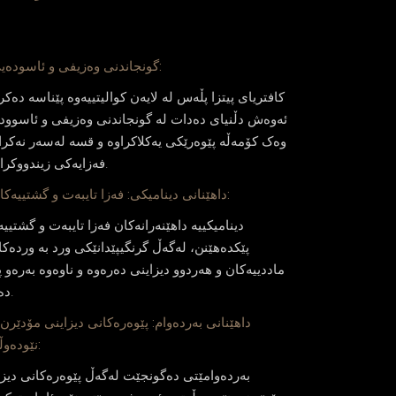
1. گونجاندنی وه‌زیفی و ئاسوده‌یی:
کافتریای پیتزا پڵەس له‌ لایه‌ن كوالیتییه‌وه‌ پێناسە ده‌ك
ئه‌وه‌ش دڵنیای دەدات لە گونجاندنی وه‌زیفی و ئاسوود
وەک كۆمه‌ڵه‌ پێوه‌رێكی یه‌كلاكراوه‌ و قسه‌ له‌سه‌ر نه‌كرا
فەزایه‌كی زیندووكراوه‌دا.
2. داهێنانی دینامیكی: فه‌زا تایبه‌ت و گشتییه‌كان:
دینامیكییه‌ داهێنه‌رانه‌كان فه‌زا تایبه‌ت و گشتییه
پێكده‌هێنن، له‌گه‌ڵ گرنگیپێدانێكی ورد به‌ ورده‌كار
ماددییه‌كان و هه‌ردوو دیزاینی ده‌ره‌وه‌ و ناوه‌وه‌ به‌ره‌و
ده‌بات.
نێوده‌وڵه‌تی:
به‌رده‌وامێتی ده‌گونجێت له‌گه‌ڵ پێوه‌ره‌كانی دیز