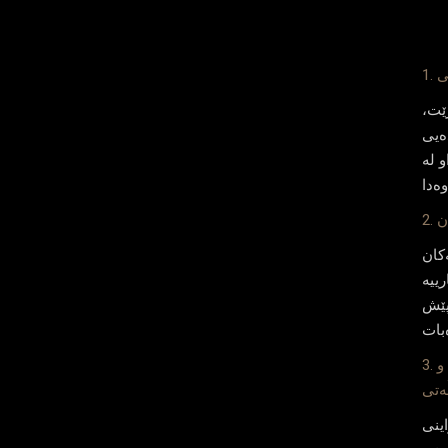
رێت،
ەیی
و لە
‌كان
ییه‌
 پێش
3. داهێنانی به‌رده‌وام: پێوه‌ره‌كانی دیزاینی مۆدێرن و
اینی