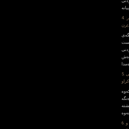
ردنی
4. گونجاندنی فه‌زاكان به‌ مه‌به‌ستی حه‌وانه‌وه‌ی كڕیار:
گه‌ی
روست
ردنی
ه‌ش
5. ئاوێته‌كردنی مۆدێرنیته‌ و نه‌ریت: ئاوێته‌كردنێكی
‌وه‌
نگه‌
شته‌
6. دیزاینكردن له‌ پێنناو پێوه‌ره‌ مرۆییه‌كاندا: حه‌وانه‌وه‌ و