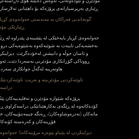
مۆدێرن و نێوده‌وڵه‌تی، ئه‌وه‌ش ده‌بێته‌ هۆی ئاڕاسته‌ك
ڕێبازی به‌رپرسیارانه‌ی پرۆژه‌كه‌ بۆ داهێنانی ته‌لارسازییانه‌.
ڕێبازێكی مۆدێرن:
حه‌وانه‌وه‌ی كڕیار بایه‌خێكی له‌ پێشینه‌ی پێدراوه‌ له‌ ڕێ
نه‌خشه‌یه‌كی تایبه‌ت به‌ شوێنه‌كه‌وه‌ به‌شێوه‌یه‌كی د
و ئاسان جوڵه‌ و دانیشتن له‌خۆده‌گرێت. دیزاینك
ڕووناكی گۆڕانكاری مۆدێرنی به‌سه‌ردا دێت، ئه‌و
هاوته‌ریبه‌ له‌گه‌ڵ جوانكاری سه‌رده‌مدا.
دراسه‌كراو:
پرۆژه‌كه‌ شێوازه‌ مۆدێرن و ته‌قلیدییه‌كان پێكه
كۆده‌كاته‌وه‌ له‌ ڕێگه‌ی به‌كارهێنانێكی دراسه‌كراوی ڕه‌
ماته‌كان (نه‌دره‌وشاوه‌كان)، ڕه‌نگه‌ چیمه‌نتۆییه‌كان، خ
قۆڕینه‌كان و كه‌ره‌سته‌ كۆنه‌كانه‌وه‌.