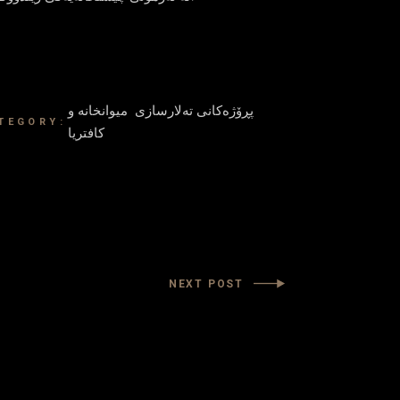
پڕۆژەکانی تەلارسازی
میوانخانە و
TEGORY:
کافتریا
NEXT POST